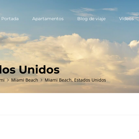
Portada
Apartamentos
Blog de viaje
Videos
ary
u
dos Unidos
mi
Miami Beach
Miami Beach, Estados Unidos