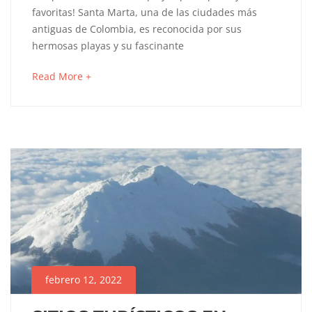
PLAYAS
favoritas! Santa Marta, una de las ciudades más
DE
antiguas de Colombia, es reconocida por sus
hermosas playas y su fascinante
SANTA
about
Read More +
MARTA
an
interesting
article
to
octubre
read
23,
2024
2024-
01-
23T10:10:59-
05:00
AMERICA
febrero 12, 2022
DEL
SUR
,