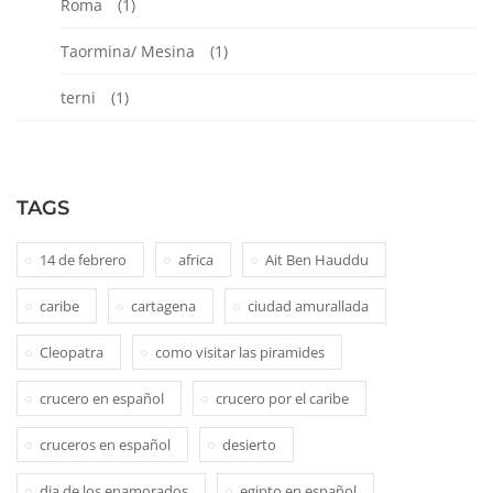
Roma
(1)
Taormina/ Mesina
(1)
terni
(1)
TAGS
14 de febrero
africa
Ait Ben Hauddu
caribe
cartagena
ciudad amurallada
Cleopatra
como visitar las piramides
crucero en español
crucero por el caribe
cruceros en español
desierto
dia de los enamorados
egipto en español