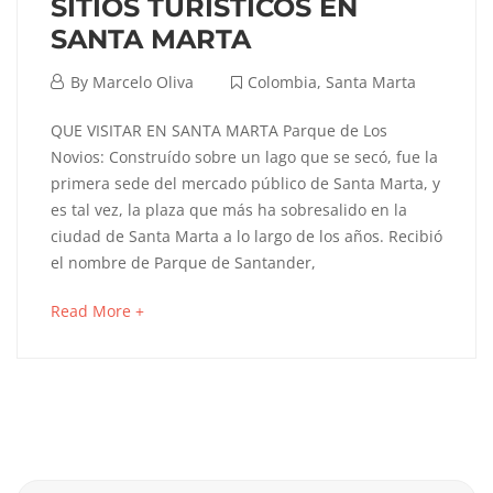
SITIOS TURÍSTICOS EN
Colombia
,
Santa
SANTA MARTA
Marta
febrero
By
Marcelo Oliva
Colombia
,
Santa Marta
12,
SITIOS
QUE VISITAR EN SANTA MARTA Parque de Los
2022
Novios: Construído sobre un lago que se secó, fue la
TURÍSTICOS
primera sede del mercado público de Santa Marta, y
es tal vez, la plaza que más ha sobresalido en la
EN
ciudad de Santa Marta a lo largo de los años. Recibió
SANTA
el nombre de Parque de Santander,
MARTA
about
Read More +
an
interesting
article
octubre
to
23,
read
2024
2022-
Search