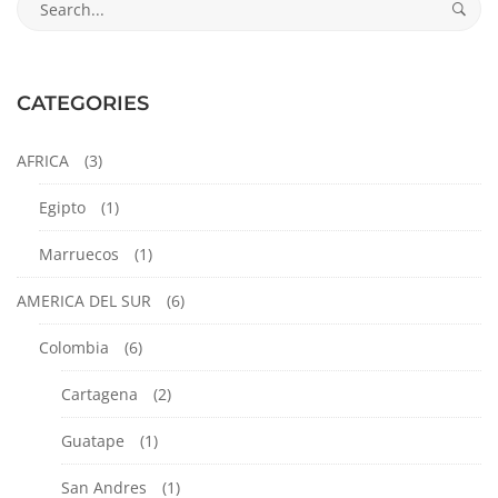
02-
for:
12T08:20:24-
05:00
Colombia
,
CATEGORIES
Santa
Marta
AFRICA
(3)
Egipto
(1)
Marruecos
(1)
AMERICA DEL SUR
(6)
Colombia
(6)
Cartagena
(2)
Guatape
(1)
San Andres
(1)