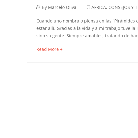
febrero
By
Marcelo Oliva
AFRICA
,
CONSEJOS Y TI
1,
“Egipto”
Cuando uno nombra o piensa en las “Pirámides d
2021
estar allí. Gracias a la vida y a mi trabajo tuve
de
sino su gente. Siempre amables, tratando de h
los
about
Read More +
an
libros
interesting
y
article
to
la
read
TV
a
la