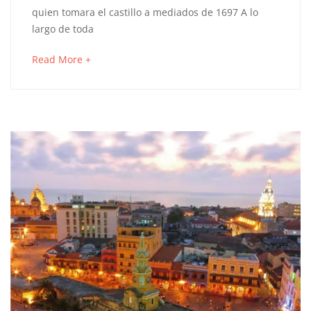
EN
quien tomara el castillo a mediados de 1697 A lo
largo de toda
CARTAGENA
about
Read More +
an
interesting
octubre
article
23,
to
2024
read
2019-
09-
11T21:00:53-
05:00
Cartagena
,
Colombia