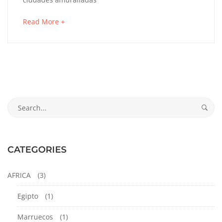
DE
about
Read More +
INDIAS
an
interesting
article
to
octubre
read
23,
2024
Search
2019-
for:
09-
11T12:50:00-
05:00
CATEGORIES
Cartagena
,
Colombia
AFRICA
(3)
Egipto
(1)
Marruecos
(1)