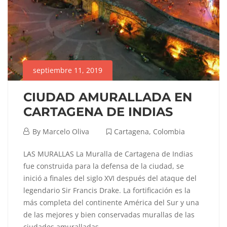
septiembre 11, 2019
CIUDAD AMURALLADA EN
CARTAGENA DE INDIAS
septiembre
By
Marcelo Oliva
Cartagena
,
Colombia
11,
CIUDAD
LAS MURALLAS La Muralla de Cartagena de Indias
2019
fue construida para la defensa de la ciudad, se
AMURALLADA
inició a finales del siglo XVI después del ataque del
legendario Sir Francis Drake. La fortificación es la
EN
más completa del continente América del Sur y una
CARTAGENA
de las mejores y bien conservadas murallas de las
ciudades amuralladas