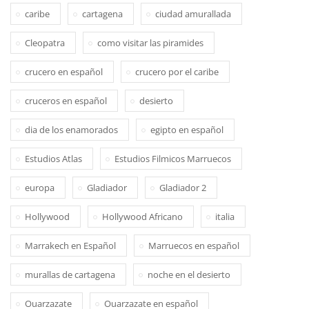
caribe
cartagena
ciudad amurallada
Cleopatra
como visitar las piramides
crucero en español
crucero por el caribe
cruceros en español
desierto
dia de los enamorados
egipto en español
Estudios Atlas
Estudios Filmicos Marruecos
europa
Gladiador
Gladiador 2
Hollywood
Hollywood Africano
italia
Marrakech en Español
Marruecos en español
murallas de cartagena
noche en el desierto
Ouarzazate
Ouarzazate en español