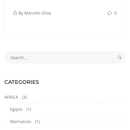
Palestina,
enero
By
Marcelo Oliva
0
Belen
26,
Palestina,
2024
Belen
Search
mayo
for:
8,
2024
2024-
CATEGORIES
01-
26T19:06:38-
AFRICA
(3)
05:00
Egipto
(1)
Marruecos
(1)