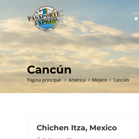
Prim
Men
Cancún
Página principal
América
Mexico
Cancún
Chichen Itza, Mexico