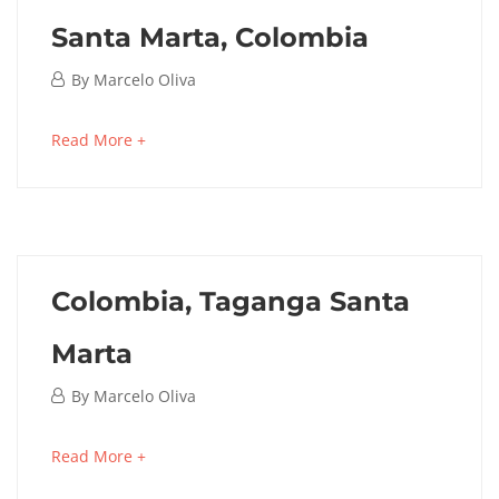
Santa Marta, Colombia
mayo
By
Marcelo Oliva
17,
Santa
2024
about
Read More +
an
Marta,
interesting
Colombia
article
to
read
Colombia, Taganga Santa
mayo
17,
Marta
2024
2024-
mayo
By
Marcelo Oliva
05-
17,
Colombia,
17T16:01:44-
2024
about
Read More +
05:00
an
Taganga