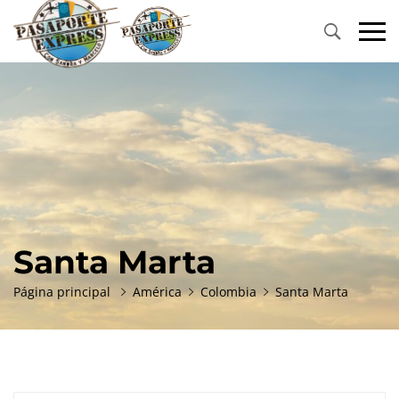
Primary
Menu
Santa Marta
Página principal
América
Colombia
Santa Marta