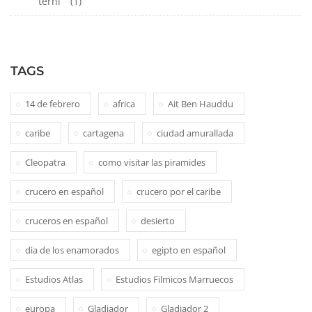
terni
(1)
TAGS
14 de febrero
africa
Ait Ben Hauddu
caribe
cartagena
ciudad amurallada
Cleopatra
como visitar las piramides
crucero en español
crucero por el caribe
cruceros en español
desierto
dia de los enamorados
egipto en español
Estudios Atlas
Estudios Filmicos Marruecos
europa
Gladiador
Gladiador 2