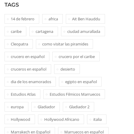
TAGS
14 de febrero
africa
Ait Ben Hauddu
caribe
cartagena
ciudad amurallada
Cleopatra
como visitar las piramides
crucero en español
crucero por el caribe
cruceros en español
desierto
dia de los enamorados
egipto en español
Estudios Atlas
Estudios Filmicos Marruecos
europa
Gladiador
Gladiador 2
Hollywood
Hollywood Africano
italia
Marrakech en Español
Marruecos en español