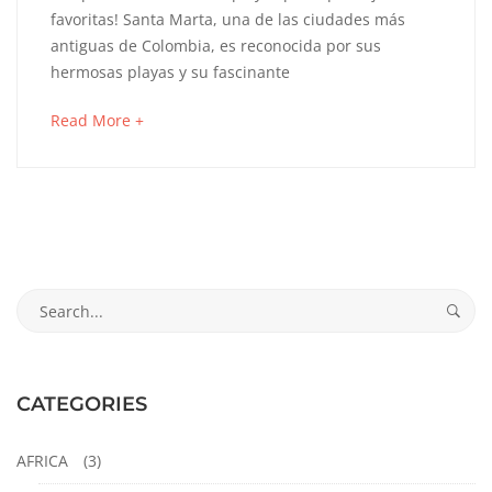
PLAYAS
favoritas! Santa Marta, una de las ciudades más
DE
antiguas de Colombia, es reconocida por sus
hermosas playas y su fascinante
SANTA
about
Read More +
MARTA
an
interesting
article
to
octubre
read
23,
2024
Search
2024-
for:
01-
23T10:10:59-
05:00
CATEGORIES
AMERICA
DEL
AFRICA
(3)
SUR
,