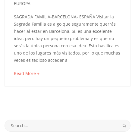
12,
EUROPA
2021
COMO
SAGRADA FAMILIA-BARCELONA- ESPAÑA Visitar la
Sagrada Familia es algo que seguramente querrás
VISITAR
hacer al estar en Barcelona. Sí, es una excelente
idea, pero hay un pequeño problema y es que no
LA
serás la única persona con esa idea. Esta basílica es
SAGRADA
uno de los lugares más visitados, por lo que muchas
veces es tedioso acceder a
FAMILIA
about
Read More +
EN
an
interesting
BARCELONA
article
to
-
read
CONSEJOS
Search
for: