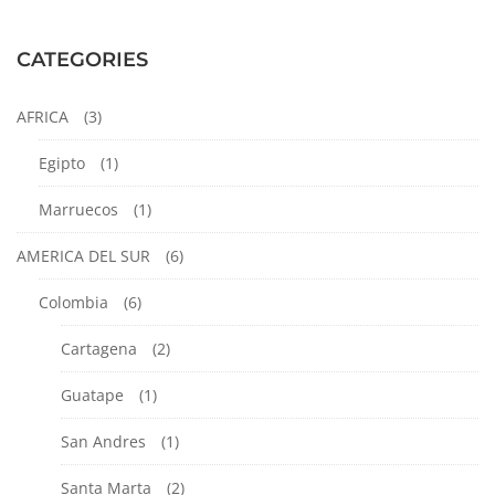
octubre
23,
CATEGORIES
2024
2021-
AFRICA
(3)
04-
Egipto
12T22:41:22-
(1)
05:00
Marruecos
(1)
Barcelona
,
España
,
AMERICA DEL SUR
(6)
EUROPA
Colombia
(6)
Cartagena
(2)
Guatape
(1)
San Andres
(1)
Santa Marta
(2)