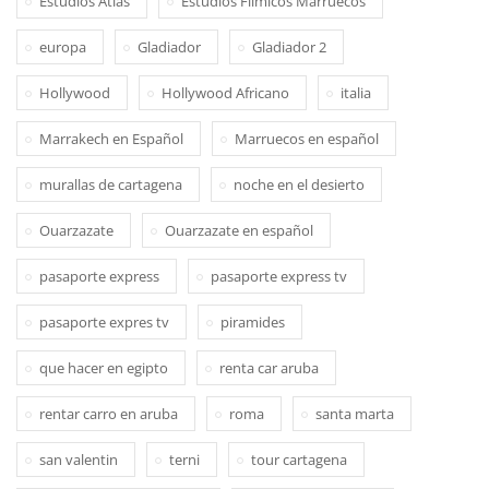
Estudios Atlas
Estudios Filmicos Marruecos
europa
Gladiador
Gladiador 2
Hollywood
Hollywood Africano
italia
Marrakech en Español
Marruecos en español
murallas de cartagena
noche en el desierto
Ouarzazate
Ouarzazate en español
pasaporte express
pasaporte express tv
pasaporte expres tv
piramides
que hacer en egipto
renta car aruba
rentar carro en aruba
roma
santa marta
san valentin
terni
tour cartagena