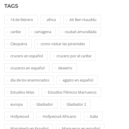
TAGS
14 de febrero
africa
Ait Ben Hauddu
caribe
cartagena
ciudad amurallada
Cleopatra
como visitar las piramides
crucero en español
crucero por el caribe
cruceros en español
desierto
dia de los enamorados
egipto en español
Estudios Atlas
Estudios Filmicos Marruecos
europa
Gladiador
Gladiador 2
Hollywood
Hollywood Africano
italia
Marrakech en Español
Marruecos en español