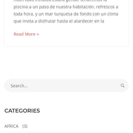
piscina a un paso de nuestra habitación, refrescos a
CONSEJOS
toda hora, y un mar turquesa de fondo con un clima
PARA
que invita a disfrutar hasta el atardecer en la
VIAJAR
about
Read More +
an
A
interesting
article
CANCUN
to
read
Y
Search
RIVIERA
for:
MAYA
CATEGORIES
octubre
AFRICA
(3)
23,