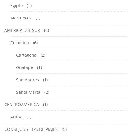
2024
Egipto
(1)
2017-
Marruecos
(1)
05-
09T22:23:00-
AMERICA DEL SUR
(6)
05:00
CONSEJOS
Colombia
(6)
Y
TIPS
Cartagena
(2)
DE
Guatape
(1)
VIAJES
San Andres
(1)
Santa Marta
(2)
CENTROAMERICA
(1)
Aruba
(1)
CONSEJOS Y TIPS DE VIAJES
(5)