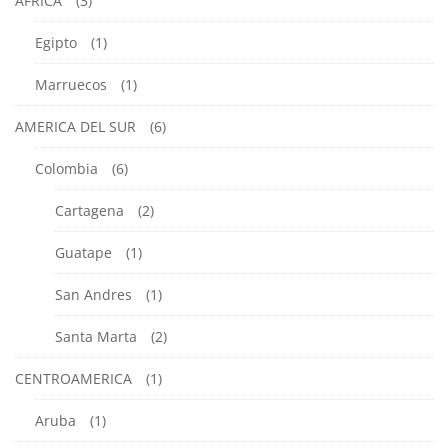
AFRICA
(3)
octubre
23,
Egipto
(1)
2024
2018-
Marruecos
(1)
08-
AMERICA DEL SUR
(6)
21T21:20:00-
05:00
Colombia
(6)
CONSEJOS
Y
Cartagena
(2)
TIPS
DE
Guatape
(1)
VIAJES
San Andres
(1)
Santa Marta
(2)
CENTROAMERICA
(1)
Aruba
(1)