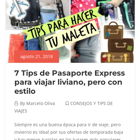
agosto 21, 2018
7 Tips de Pasaporte Express
para viajar liviano, pero con
estilo
agosto
By
Marcelo Oliva
CONSEJOS Y TIPS DE
21,
VIAJES
2018
7
Siempre es una buena época para ir de viaje, pero
invierno es ideal por sus ofertas de temporada baja
Tips
y hay menos turistas en los lugares más populares.