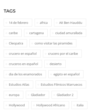
TAGS
14 de febrero
africa
Ait Ben Hauddu
caribe
cartagena
ciudad amurallada
Cleopatra
como visitar las piramides
crucero en español
crucero por el caribe
cruceros en español
desierto
dia de los enamorados
egipto en español
Estudios Atlas
Estudios Filmicos Marruecos
europa
Gladiador
Gladiador 2
Hollywood
Hollywood Africano
italia