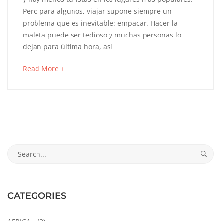
Pero para algunos, viajar supone siempre un
de
problema que es inevitable: empacar. Hacer la
Pasaporte
maleta puede ser tedioso y muchas personas lo
dejan para última hora, así
Express
about
Read More +
para
an
interesting
viajar
article
to
liviano,
read
pero
Search
for:
con
estilo
CATEGORIES