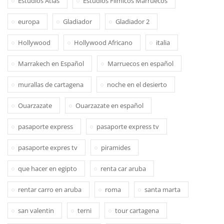
Estudios Atlas
Estudios Filmicos Marruecos
europa
Gladiador
Gladiador 2
Hollywood
Hollywood Africano
italia
Marrakech en Español
Marruecos en español
murallas de cartagena
noche en el desierto
Ouarzazate
Ouarzazate en español
pasaporte express
pasaporte express tv
pasaporte expres tv
piramides
que hacer en egipto
renta car aruba
rentar carro en aruba
roma
santa marta
san valentin
terni
tour cartagena