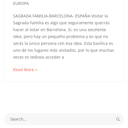
12,
EUROPA
2021
COMO
SAGRADA FAMILIA-BARCELONA- ESPAÑA Visitar la
Sagrada Familia es algo que seguramente querrás
VISITAR
hacer al estar en Barcelona. Sí, es una excelente
idea, pero hay un pequeño problema y es que no
LA
serás la única persona con esa idea. Esta basílica es
SAGRADA
uno de los lugares más visitados, por lo que muchas
veces es tedioso acceder a
FAMILIA
about
Read More +
EN
an
interesting
BARCELONA
article
to
-
read
CONSEJOS
Search
for: