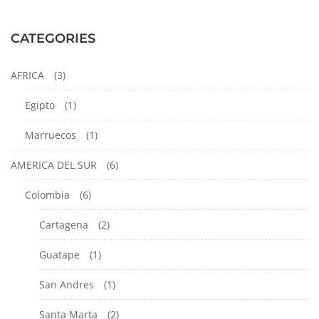
octubre
23,
CATEGORIES
2024
2021-
AFRICA
(3)
04-
Egipto
12T22:41:22-
(1)
05:00
Marruecos
(1)
Barcelona
,
España
,
AMERICA DEL SUR
(6)
EUROPA
Colombia
(6)
Cartagena
(2)
Guatape
(1)
San Andres
(1)
Santa Marta
(2)