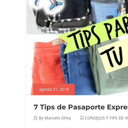
EN
POCO
TIEMPO
octubre
23,
2024
2023-
04-
24T14:15:33-
agosto 21, 2018
05:00
Colombia
,
7 Tips de Pasaporte Express
CONSEJOS
Y
agosto
By
Marcelo Oliva
CONSEJOS Y TIPS DE V
TIPS
21,
DE