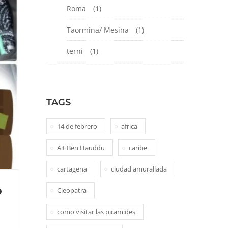
Roma
(1)
Taormina/ Mesina
(1)
terni
(1)
TAGS
14 de febrero
africa
Ait Ben Hauddu
caribe
cartagena
ciudad amurallada
o
Cleopatra
como visitar las piramides