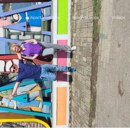
Portada
Apartamentos
Blog de viaje
Videos
ary
u