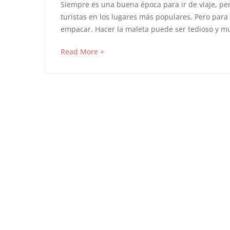
7
Siempre es una buena época para ir de viaje, pe
2018
VIAJES
,
turistas en los lugares más populares. Pero para
Guatape
Tips
empacar. Hacer la maleta puede ser tedioso y mu
de
about
Read More +
an
Pasaporte
interesting
Express
article
to
para
read
viajar
liviano,
pero
con
estilo