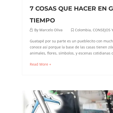
7 COSAS QUE HACER EN G
TIEMPO
abril
By
Marcelo Oliva
Colombia
,
CONSEJOS Y 
24,
7
Guatapé por su parte es un pueblecito con mucho
2023
conoce así porque la base de las casas tienen z
COSAS
animales, flores, símbolos, y escenas cotidianas
QUE
about
Read More +
an
HACER
interesting
EN
article
to
GUATAPE
read
(Colombia)