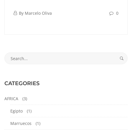
Aruba
abril
By
Marcelo Oliva
0
28,
Aruba
2024
abril
Search
28,
for:
2024
2024-
04-
CATEGORIES
28T17:10:04-
05:00
AFRICA
(3)
Egipto
(1)
Marruecos
(1)