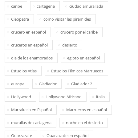
caribe
cartagena
ciudad amurallada
Cleopatra
como visitar las piramides
crucero en español
crucero por el caribe
cruceros en español
desierto
dia de los enamorados
egipto en español
Estudios Atlas
Estudios Filmicos Marruecos
europa
Gladiador
Gladiador 2
Hollywood
Hollywood Africano
italia
Marrakech en Español
Marruecos en español
murallas de cartagena
noche en el desierto
Ouarzazate
Ouarzazate en español