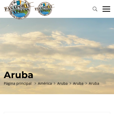
Primary
Menu
Aruba
Página principal
América
Aruba
Aruba
Aruba