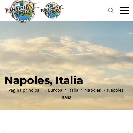
Primary
Menu
Napoles, Italia
Página principal
Europa
Italia
Napoles
Napoles,
Italia