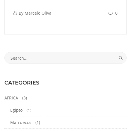
Napoles,
junio
By
Marcelo Oliva
0
Italia
8,
Napoles,
2023
Italia
Search
junio
for:
8,
2023
2023-
CATEGORIES
06-
08T18:57:13-
AFRICA
(3)
05:00
Egipto
(1)
Marruecos
(1)