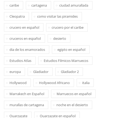
caribe
cartagena
ciudad amurallada
Cleopatra
como visitar las piramides
crucero en español
crucero por el caribe
cruceros en español
desierto
dia de los enamorados
egipto en español
Estudios Atlas
Estudios Filmicos Marruecos
europa
Gladiador
Gladiador 2
Hollywood
Hollywood Africano
italia
Marrakech en Español
Marruecos en español
murallas de cartagena
noche en el desierto
Ouarzazate
Ouarzazate en español