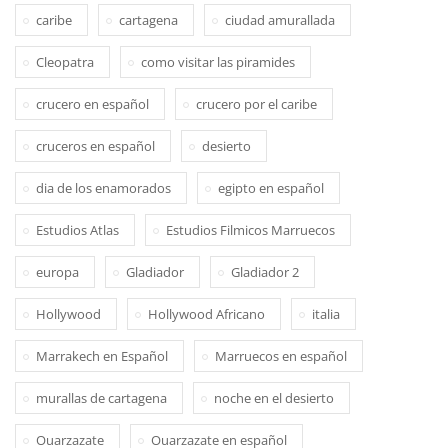
caribe
cartagena
ciudad amurallada
Cleopatra
como visitar las piramides
crucero en español
crucero por el caribe
cruceros en español
desierto
dia de los enamorados
egipto en español
Estudios Atlas
Estudios Filmicos Marruecos
europa
Gladiador
Gladiador 2
Hollywood
Hollywood Africano
italia
Marrakech en Español
Marruecos en español
murallas de cartagena
noche en el desierto
Ouarzazate
Ouarzazate en español