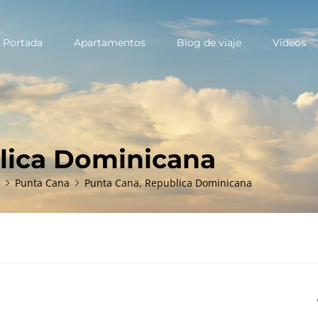
Portada
Apartamentos
Blog de viaje
Videos
ary
u
lica Dominicana
Punta Cana
Punta Cana, Republica Dominicana