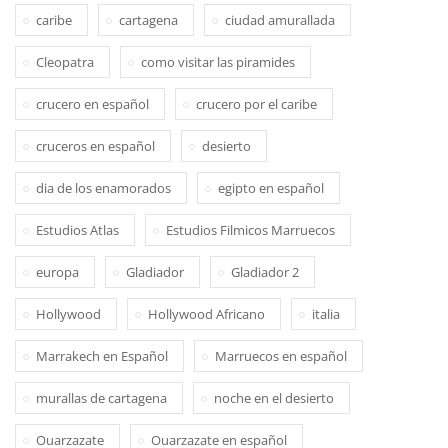
caribe
cartagena
ciudad amurallada
Cleopatra
como visitar las piramides
crucero en español
crucero por el caribe
cruceros en español
desierto
dia de los enamorados
egipto en español
Estudios Atlas
Estudios Filmicos Marruecos
europa
Gladiador
Gladiador 2
Hollywood
Hollywood Africano
italia
Marrakech en Español
Marruecos en español
murallas de cartagena
noche en el desierto
Ouarzazate
Ouarzazate en español