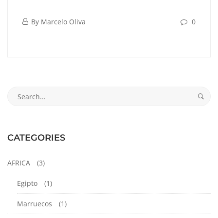
Puy
junio
By
Marcelo Oliva
0
Du
8,
Puy
2023
Fou,
Du
Toledo
Fou,
Search
Toledo
for:
CATEGORIES
enero
26,
AFRICA
(3)
2024
2023-
Egipto
(1)
06-
08T19:13:50-
Marruecos
(1)
05:00