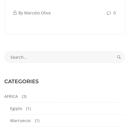
Santorini
octubre
By
Marcelo Oliva
0
6,
Santorini
2025
octubre
Search
6,
for:
2025
2025-
10-
CATEGORIES
06T21:43:08-
05:00
AFRICA
(3)
Egipto
(1)
Marruecos
(1)