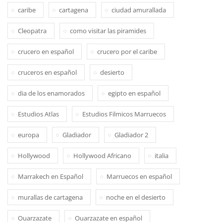
caribe
cartagena
ciudad amurallada
Cleopatra
como visitar las piramides
crucero en español
crucero por el caribe
cruceros en español
desierto
dia de los enamorados
egipto en español
Estudios Atlas
Estudios Filmicos Marruecos
europa
Gladiador
Gladiador 2
Hollywood
Hollywood Africano
italia
Marrakech en Español
Marruecos en español
murallas de cartagena
noche en el desierto
Ouarzazate
Ouarzazate en español