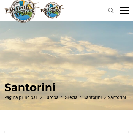
Primary
Menu
Santorini
Página principal
Europa
Grecia
Santorini
Santorini